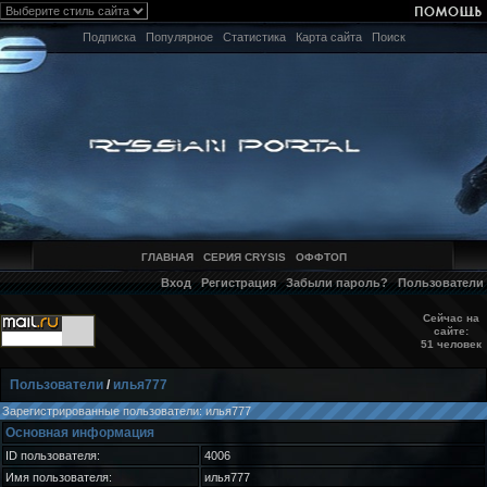
Подписка
Популярное
Статистика
Карта сайта
Поиск
ГЛАВНАЯ
СЕРИЯ CRYSIS
ОФФТОП
Вход
Регистрация
Забыли пароль?
Пользователи
Сейчас на
сайте:
51 человек
Пользователи
/
илья777
Зарегистрированные пользователи: илья777
Основная информация
ID пользователя:
4006
Имя пользователя:
илья777