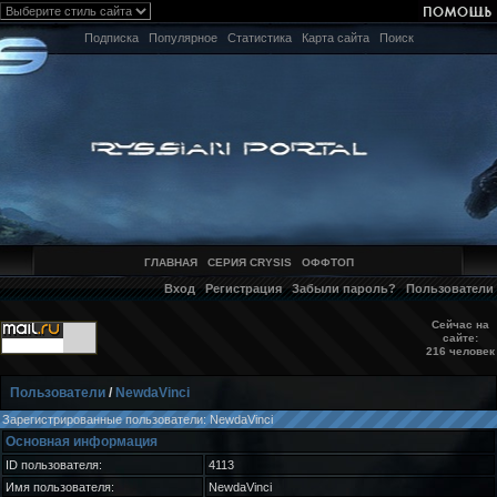
Подписка
Популярное
Статистика
Карта сайта
Поиск
ГЛАВНАЯ
СЕРИЯ CRYSIS
ОФФТОП
Вход
Регистрация
Забыли пароль?
Пользователи
Сейчас на
сайте:
216 человек
Пользователи
/
NewdaVinci
Зарегистрированные пользователи: NewdaVinci
Основная информация
ID пользователя:
4113
Имя пользователя:
NewdaVinci