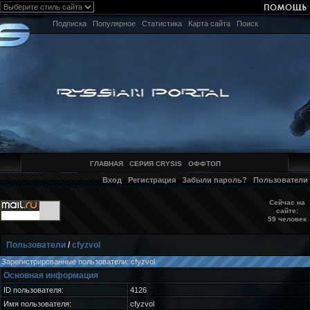
Подписка
Популярное
Статистика
Карта сайта
Поиск
ГЛАВНАЯ
СЕРИЯ CRYSIS
ОФФТОП
Вход
Регистрация
Забыли пароль?
Пользователи
Сейчас на
сайте:
59 человек
Пользователи
/
cfyzvol
Зарегистрированные пользователи: cfyzvol
Основная информация
ID пользователя:
4126
Имя пользователя:
cfyzvol