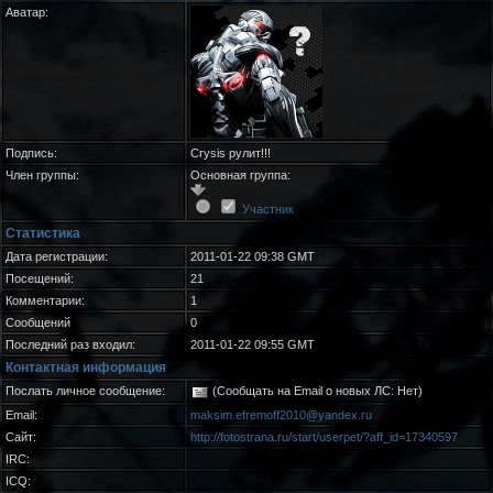
Аватар:
Подпись:
Crysis рулит!!!
Член группы:
Основная группа:
Участник
Статистика
Дата регистрации:
2011-01-22 09:38 GMT
Посещений:
21
Комментарии:
1
Сообщений
0
Последний раз входил:
2011-01-22 09:55 GMT
Контактная информация
Послать личное сообщение:
(Сообщать на Email о новых ЛС: Нет)
Email:
maksim.efremoff2010@yandex.ru
Сайт:
http://fotostrana.ru/start/userpet/?aff_id=17340597
IRC:
ICQ: