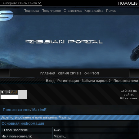
Подписка
Популярное
Статистика
Карта сайта
Поиск
ГЛАВНАЯ
СЕРИЯ CRYSIS
ОФФТОП
Вход
Регистрация
Забыли пароль?
Пользователи
Сейчас на
сайте:
64 человек
Пользователи
/
MaximE
Зарегистрированные пользователи: MaximE
Основная информация
ID пользователя:
4245
Имя пользователя:
MaximE