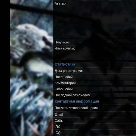
Аватар:
Подпись:
Член группы:
Статистика
Дата регистрации:
Посещений:
Комментарии:
Сообщений
Последний раз входил:
Контактная информация
Послать личное сообщение:
Email:
Сайт:
IRC:
ICQ: