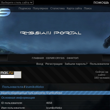
Подписка
Популярное
Статистика
Карта сайта
Поиск
ГЛАВНАЯ
СЕРИЯ CRYSIS
ОФФТОП
Вход
Регистрация
Забыли пароль?
Пользователи
Сейчас на
сайте:
103 человек
Пользователи
/
IzumikoNeko
Зарегистрированные пользователи: IzumikoNeko
Основная информация
ID пользователя:
4658
Имя пользователя:
IzumikoNeko