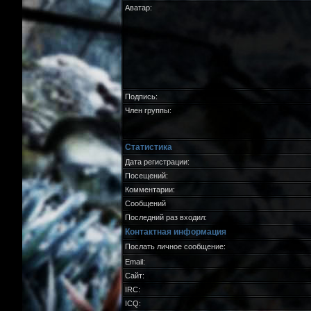
Аватар:
Подпись:
Член группы:
Статистика
Дата регистрации:
Посещений:
Комментарии:
Сообщений
Последний раз входил:
Контактная информация
Послать личное сообщение:
Email:
Сайт:
IRC:
ICQ: