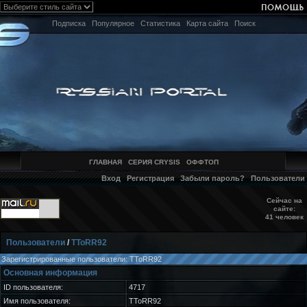
Подписка
Популярное
Статистика
Карта сайта
Поиск
ГЛАВНАЯ
СЕРИЯ CRYSIS
ОФФТОП
Вход
Регистрация
Забыли пароль?
Пользователи
Сейчас на
сайте:
41 человек
Пользователи
/
TToRR92
Зарегистрированные пользователи: TToRR92
Основная информация
ID пользователя:
4717
Имя пользователя:
TToRR92