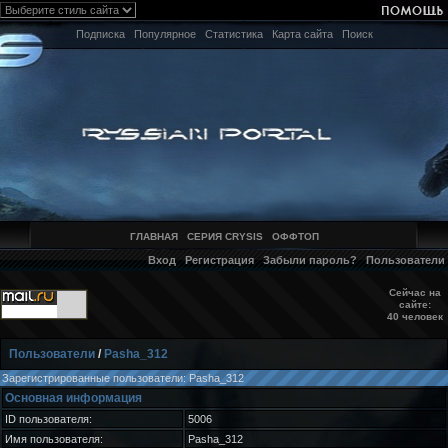
Подписка
Популярное
Статистика
Карта сайта
Поиск
ГЛАВНАЯ
СЕРИЯ CRYSIS
ОФФТОП
Вход
Регистрация
Забыли пароль?
Пользователи
Сейчас на
сайте:
40 человек
Пользователи
/
Pasha_312
Зарегистрированные пользователи: Pasha_312
Основная информация
ID пользователя:
5006
Имя пользователя:
Pasha_312