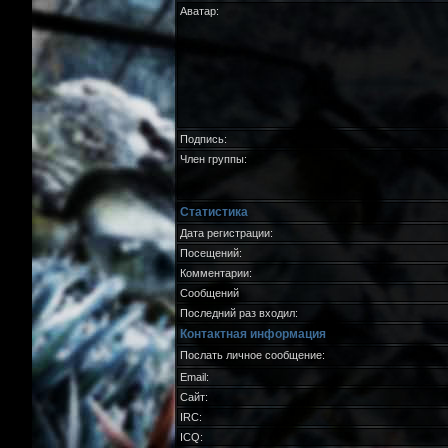
Аватар:
Подпись:
Член группы:
Статистика
Дата регистрации:
Посещений:
Комментарии:
Сообщений
Последний раз входил:
Контактная информация
Послать личное сообщение:
Email:
Сайт:
IRC:
ICQ: