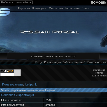
Подписка
Популярное
Статистика
Карта сайта
Поиск
ГЛАВНАЯ
СЕРИЯ CRYSIS
ОФФТОП
Вход
Регистрация
Забыли пароль?
Пользователи
Сейчас на
сайте:
112 человек
Пользователи
/
lordpank
Зарегистрированные пользователи: lordpank
Основная информация
ID пользователя:
5228
Имя пользователя:
lordpank