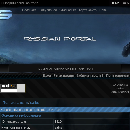
Подписка
Популярное
Статистика
Карта сайта
Поиск
ГЛАВНАЯ
СЕРИЯ CRYSIS
ОФФТОП
Вход
Регистрация
Забыли пароль?
Пользователи
Сейчас на
сайте:
204 человек
Пользователи
/
saiks
Зарегистрированные пользователи: saiks
Основная информация
ID пользователя:
5419
Имя пользователя:
saiks