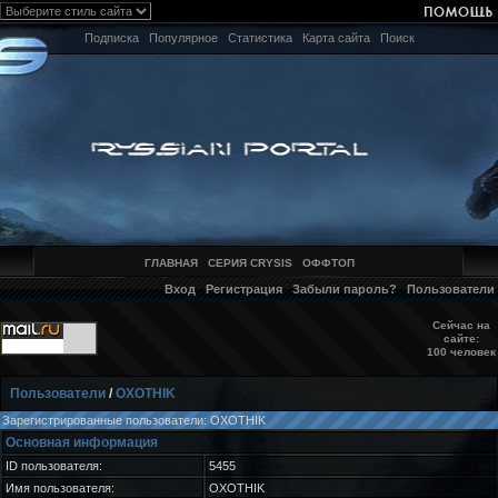
Подписка
Популярное
Статистика
Карта сайта
Поиск
ГЛАВНАЯ
СЕРИЯ CRYSIS
ОФФТОП
Вход
Регистрация
Забыли пароль?
Пользователи
Сейчас на
сайте:
100 человек
Пользователи
/
OXOTHIK
Зарегистрированные пользователи: OXOTHIK
Основная информация
ID пользователя:
5455
Имя пользователя:
OXOTHIK