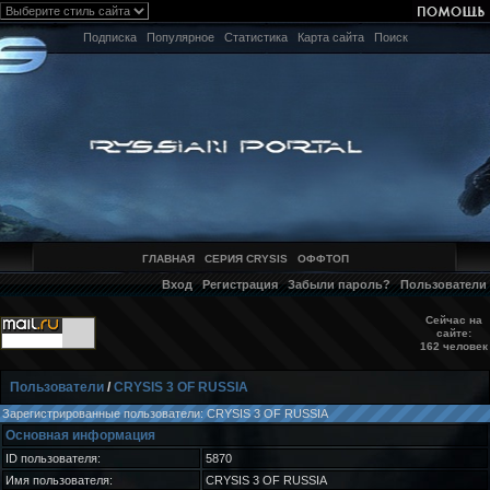
Подписка
Популярное
Статистика
Карта сайта
Поиск
ГЛАВНАЯ
СЕРИЯ CRYSIS
ОФФТОП
Вход
Регистрация
Забыли пароль?
Пользователи
Сейчас на
сайте:
162 человек
Пользователи
/
CRYSIS 3 OF RUSSIA
Зарегистрированные пользователи: CRYSIS 3 OF RUSSIA
Основная информация
ID пользователя:
5870
Имя пользователя:
CRYSIS 3 OF RUSSIA