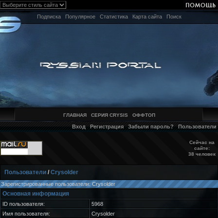
Подписка
Популярное
Статистика
Карта сайта
Поиск
ГЛАВНАЯ
СЕРИЯ CRYSIS
ОФФТОП
Вход
Регистрация
Забыли пароль?
Пользователи
Сейчас на
сайте:
38 человек
Пользователи
/
Crysolder
Зарегистрированные пользователи: Crysolder
Основная информация
ID пользователя:
5968
Имя пользователя:
Crysolder