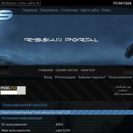
Подписка
Популярное
Статистика
Карта сайта
Поиск
ГЛАВНАЯ
СЕРИЯ CRYSIS
ОФФТОП
Вход
Регистрация
Забыли пароль?
Пользователи
Сейчас на
сайте:
323 человек
Пользователи
/
cahz1234
Зарегистрированные пользователи: cahz1234
Основная информация
ID пользователя:
6054
Имя пользователя:
cahz1234