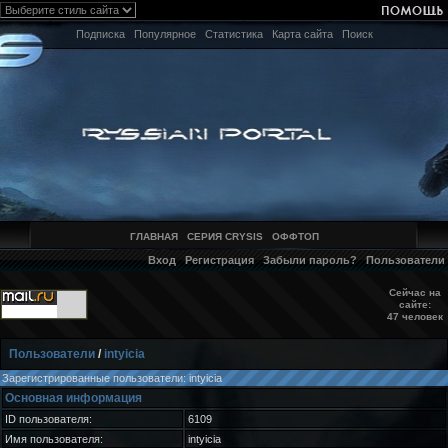
Подписка
Популярное
Статистика
Карта сайта
Поиск
ГЛАВНАЯ
СЕРИЯ CRYSIS
ОФФТОП
Вход
Регистрация
Забыли пароль?
Пользователи
Сейчас на
сайте:
47 человек
Пользователи
/
intyicia
Зарегистрированные пользователи: intyicia
Основная информация
ID пользователя:
6109
Имя пользователя:
intyicia