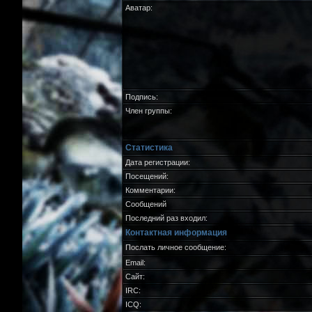
Аватар:
Подпись:
Член группы:
Статистика
Дата регистрации:
Посещений:
Комментарии:
Сообщений
Последний раз входил:
Контактная информация
Послать личное сообщение:
Email:
Сайт:
IRC:
ICQ: