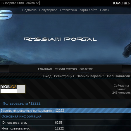
Подписка
Популярное
Статистика
Карта сайта
Поиск
ГЛАВНАЯ
СЕРИЯ CRYSIS
ОФФТОП
Вход
Регистрация
Забыли пароль?
Пользователи
Сейчас на
сайте:
247 человек
Пользователи
/
12222
Зарегистрированные пользователи: 12222
Основная информация
ID пользователя:
6285
Имя пользователя:
12222