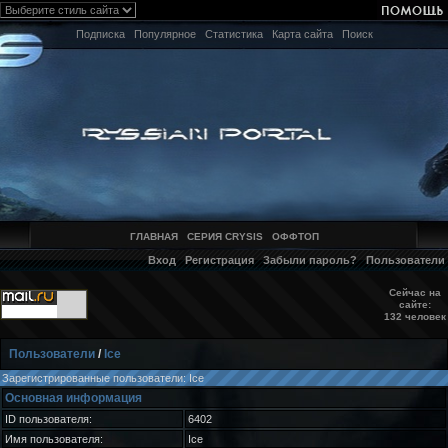
Подписка
Популярное
Статистика
Карта сайта
Поиск
ГЛАВНАЯ
СЕРИЯ CRYSIS
ОФФТОП
Вход
Регистрация
Забыли пароль?
Пользователи
Сейчас на
сайте:
132 человек
Пользователи
/
Ice
Зарегистрированные пользователи: Ice
Основная информация
ID пользователя:
6402
Имя пользователя:
Ice