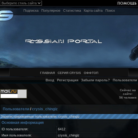
Подписка
Популярное
Статистика
Карта сайта
Поиск
ГЛАВНАЯ
СЕРИЯ CRYSIS
ОФФТОП
Вход
Регистрация
Забыли пароль?
Пользователи
Сейчас на
сайте:
56 человек
Пользователи
/
crysis_chingiz
Зарегистрированные пользователи: crysis_chingiz
Основная информация
ID пользователя:
6412
Имя пользователя:
crysis_chingiz