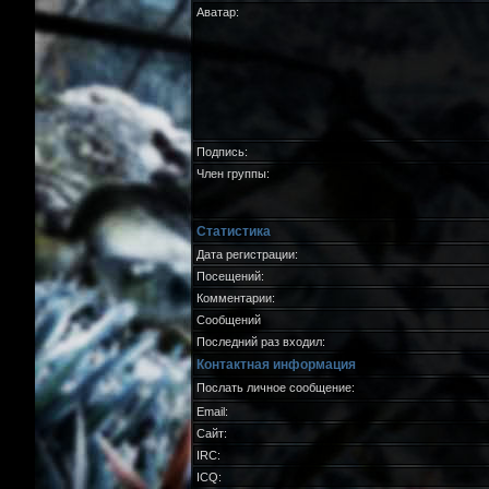
Аватар:
Подпись:
Член группы:
Статистика
Дата регистрации:
Посещений:
Комментарии:
Сообщений
Последний раз входил:
Контактная информация
Послать личное сообщение:
Email:
Сайт:
IRC:
ICQ: