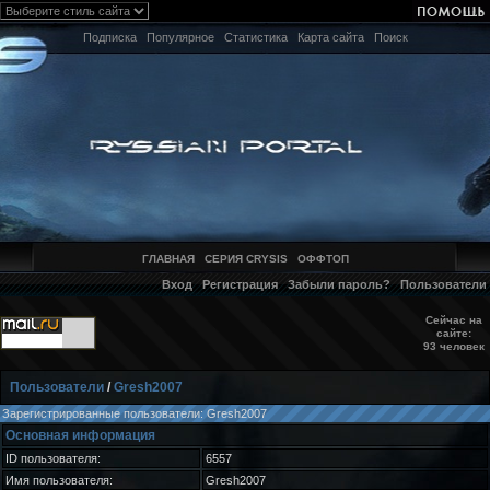
Подписка
Популярное
Статистика
Карта сайта
Поиск
ГЛАВНАЯ
СЕРИЯ CRYSIS
ОФФТОП
Вход
Регистрация
Забыли пароль?
Пользователи
Сейчас на
сайте:
93 человек
Пользователи
/
Gresh2007
Зарегистрированные пользователи: Gresh2007
Основная информация
ID пользователя:
6557
Имя пользователя:
Gresh2007