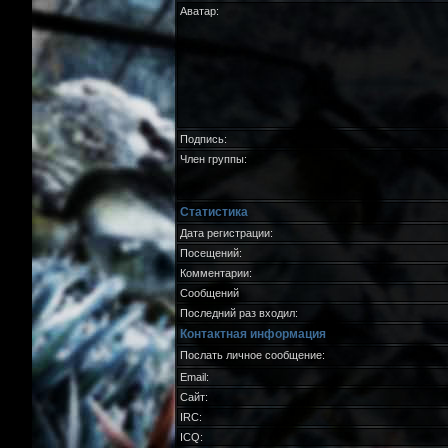
Аватар:
Подпись:
Член группы:
Статистика
Дата регистрации:
Посещений:
Комментарии:
Сообщений
Последний раз входил:
Контактная информация
Послать личное сообщение:
Email:
Сайт:
IRC:
ICQ: