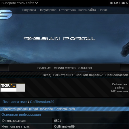
Подписка
Популярное
Статистика
Карта сайта
Поиск
ГЛАВНАЯ
СЕРИЯ CRYSIS
ОФФТОП
Вход
Регистрация
Забыли пароль?
Пользователи
Сейчас на
сайте:
142 человек
Пользователи
/
Coffinmaker89
Зарегистрированные пользователи: Coffinmaker89
Основная информация
ID пользователя:
6591
Имя пользователя:
Coffinmaker89