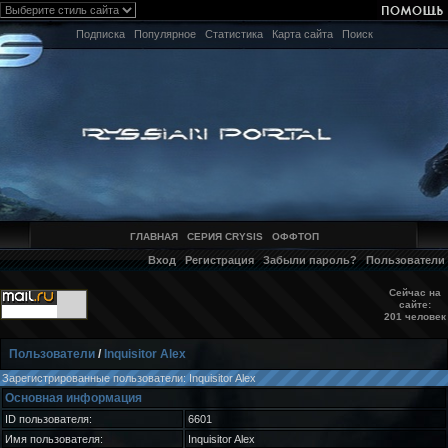
Подписка
Популярное
Статистика
Карта сайта
Поиск
ГЛАВНАЯ
СЕРИЯ CRYSIS
ОФФТОП
Вход
Регистрация
Забыли пароль?
Пользователи
Сейчас на
сайте:
201 человек
Пользователи
/
Inquisitor Alex
Зарегистрированные пользователи: Inquisitor Alex
Основная информация
ID пользователя:
6601
Имя пользователя:
Inquisitor Alex