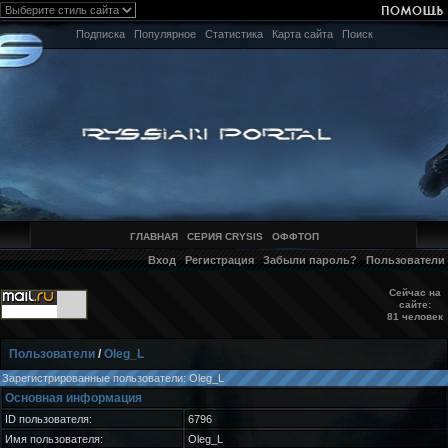
Подписка
Популярное
Статистика
Карта сайта
Поиск
ГЛАВНАЯ
СЕРИЯ CRYSIS
ОФФТОП
Вход
Регистрация
Забыли пароль?
Пользователи
Сейчас на
сайте:
81 человек
Пользователи
/
Oleg_L
Зарегистрированные пользователи: Oleg_L
Основная информация
ID пользователя:
6796
Имя пользователя:
Oleg_L