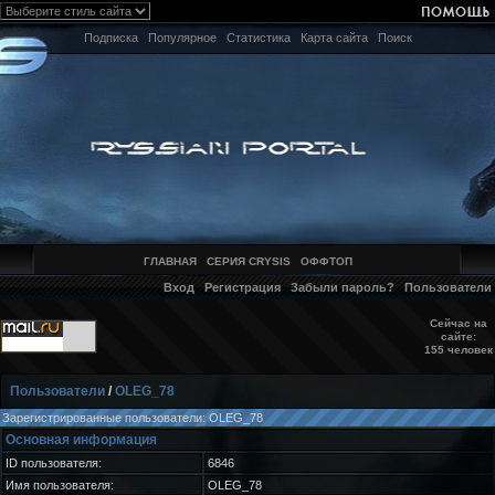
Подписка
Популярное
Статистика
Карта сайта
Поиск
ГЛАВНАЯ
СЕРИЯ CRYSIS
ОФФТОП
Вход
Регистрация
Забыли пароль?
Пользователи
Сейчас на
сайте:
155 человек
Пользователи
/
OLEG_78
Зарегистрированные пользователи: OLEG_78
Основная информация
ID пользователя:
6846
Имя пользователя:
OLEG_78