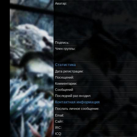
Аватар:
Подпись:
Член группы:
Статистика
Дата регистрации:
Посещений:
Комментарии:
Сообщений
Последний раз входил:
Контактная информация
Послать личное сообщение:
Email:
Сайт:
IRC:
ICQ: