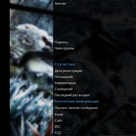
Аватар:
Подпись:
Член группы:
Статистика
Дата регистрации:
Посещений:
Комментарии:
Сообщений
Последний раз входил:
Контактная информация
Послать личное сообщение:
Email:
Сайт:
IRC:
ICQ: