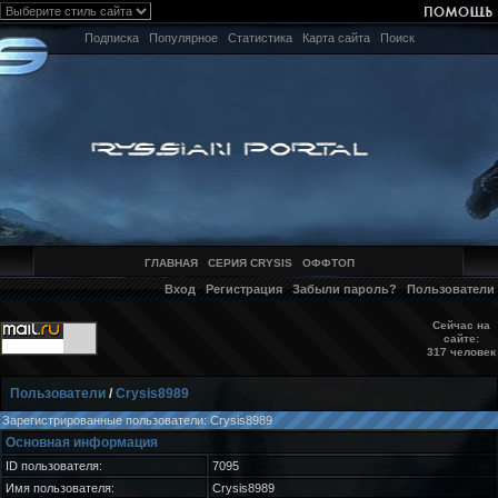
Подписка
Популярное
Статистика
Карта сайта
Поиск
ГЛАВНАЯ
СЕРИЯ CRYSIS
ОФФТОП
Вход
Регистрация
Забыли пароль?
Пользователи
Сейчас на
сайте:
317 человек
Пользователи
/
Crysis8989
Зарегистрированные пользователи: Crysis8989
Основная информация
ID пользователя:
7095
Имя пользователя:
Crysis8989