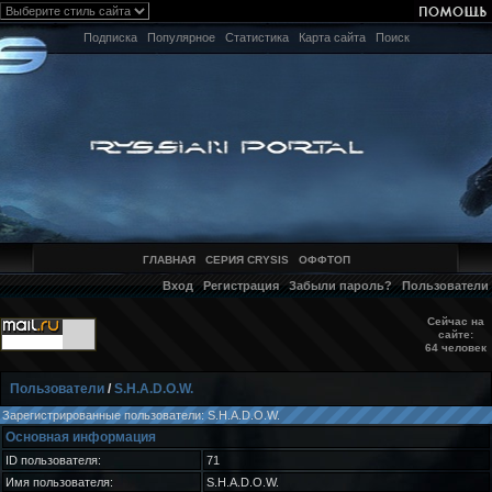
Подписка
Популярное
Статистика
Карта сайта
Поиск
ГЛАВНАЯ
СЕРИЯ CRYSIS
ОФФТОП
Вход
Регистрация
Забыли пароль?
Пользователи
Сейчас на
сайте:
64 человек
Пользователи
/
S.H.A.D.O.W.
Зарегистрированные пользователи: S.H.A.D.O.W.
Основная информация
ID пользователя:
71
Имя пользователя:
S.H.A.D.O.W.