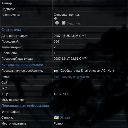
Аватар:
Подпись:
Член группы:
Основная группа:
Участник
Статистика
Дата регистрации:
2007-08-25 23:06 GMT
Посещений:
384
Комментарии:
2
Сообщений
1
Последний раз входил:
2007-12-17 22:51 GMT
Контактная информация
Послать личное сообщение:
(Сообщать на Email о новых ЛС: Нет)
Email:
clark2007boy.89@mail.ru
Сайт:
IRC:
ICQ:
461697359
MSN messenger:
Персональная информация
Фотография:
Страна:
Ukraine
Местоположение:
Ровно