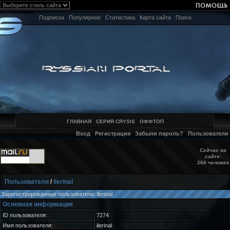
Подписка
Популярное
Статистика
Карта сайта
Поиск
ГЛАВНАЯ
СЕРИЯ CRYSIS
ОФФТОП
Вход
Регистрация
Забыли пароль?
Пользователи
Сейчас на
сайте:
266 человек
Пользователи
/
ilerinal
Зарегистрированные пользователи: ilerinal
Основная информация
ID пользователя:
7274
Имя пользователя:
ilerinal