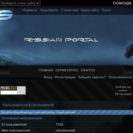
Подписка
Популярное
Статистика
Карта сайта
Поиск
ГЛАВНАЯ
СЕРИЯ CRYSIS
ОФФТОП
Вход
Регистрация
Забыли пароль?
Пользователи
Сейчас на
сайте:
39 человек
Пользователи
/
clasisanweek
Зарегистрированные пользователи: clasisanweek
Основная информация
ID пользователя:
7316
Имя пользователя:
clasisanweek