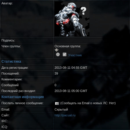
Аватар:
Подпись:
Член группы:
Основная группа:
Участник
Статистика
Дата регистрации:
2013-08-11 04:55 GMT
Посещений:
39
Комментарии:
Сообщений
0
Последний раз входил:
2013-08-11 05:00 GMT
Контактная информация
Послать личное сообщение:
(Сообщать на Email о новых ЛС: Нет)
Email:
Скрытый
Сайт:
http://pacual.ru
IRC:
ICQ: