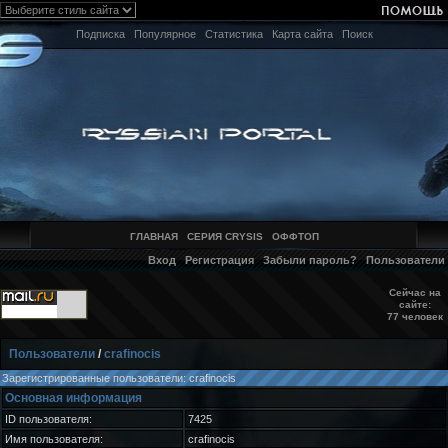
Подписка
Популярное
Статистика
Карта сайта
Поиск
ГЛАВНАЯ
СЕРИЯ CRYSIS
ОФФТОП
Вход
Регистрация
Забыли пароль?
Пользователи
Сейчас на
сайте:
77 человек
Пользователи
/
crafinocis
Зарегистрированные пользователи: crafinocis
Основная информация
ID пользователя:
7425
Имя пользователя:
crafinocis