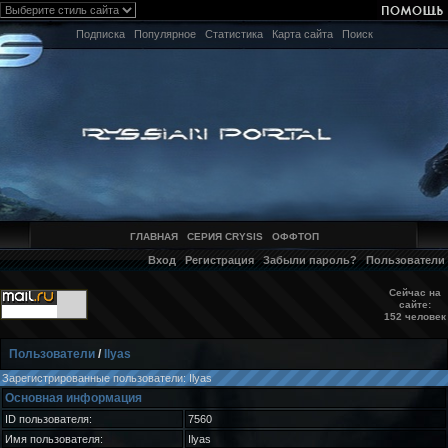
Подписка
Популярное
Статистика
Карта сайта
Поиск
ГЛАВНАЯ
СЕРИЯ CRYSIS
ОФФТОП
Вход
Регистрация
Забыли пароль?
Пользователи
Сейчас на
сайте:
152 человек
Пользователи
/
Ilyas
Зарегистрированные пользователи: Ilyas
Основная информация
ID пользователя:
7560
Имя пользователя:
Ilyas