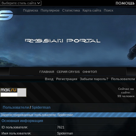
Подписка
Популярное
Статистика
Карта сайта
Поиск
ГЛАВНАЯ
СЕРИЯ CRYSIS
ОФФТОП
Вход
Регистрация
Забыли пароль?
Пользователи
Сейчас на
сайте:
99 человек
Пользователи
/
Spiderman
Зарегистрированные пользователи: Spiderman
Основная информация
ID пользователя:
7621
Имя пользователя:
Spiderman