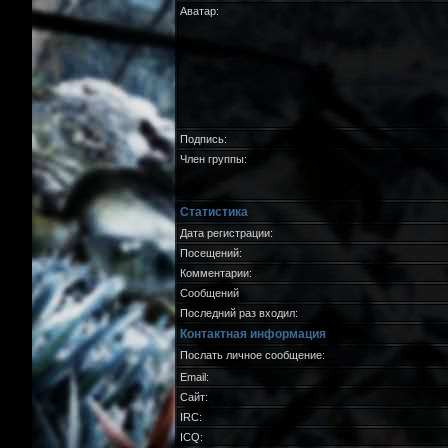
Аватар:
Подпись:
Член группы:
Статистика
Дата регистрации:
Посещений:
Комментарии:
Сообщений
Последний раз входил:
Контактная информация
Послать личное сообщение:
Email:
Сайт:
IRC:
ICQ: