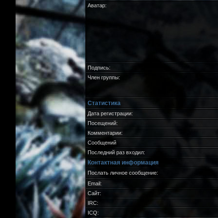
Аватар:
Подпись:
Член группы:
Статистика
Дата регистрации:
Посещений:
Комментарии:
Сообщений
Последний раз входил:
Контактная информация
Послать личное сообщение:
Email:
Сайт:
IRC:
ICQ: