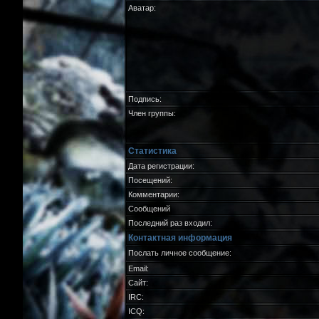
Аватар:
Подпись:
Член группы:
Статистика
Дата регистрации:
Посещений:
Комментарии:
Сообщений
Последний раз входил:
Контактная информация
Послать личное сообщение:
Email:
Сайт:
IRC:
ICQ: