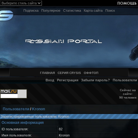
Подписка
Популярное
Статистика
Карта сайта
Поиск
ГЛАВНАЯ
СЕРИЯ CRYSIS
ОФФТОП
Вход
Регистрация
Забыли пароль?
Пользователи
Сейчас на
сайте:
90 человек
Пользователи
/
Kronon
Зарегистрированные пользователи: Kronon
Основная информация
ID пользователя:
82
Имя пользователя:
Kronon