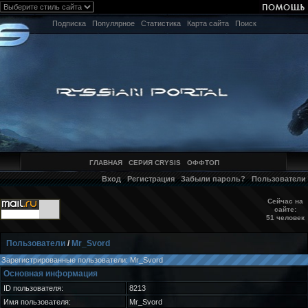
Подписка
Популярное
Статистика
Карта сайта
Поиск
ГЛАВНАЯ
СЕРИЯ CRYSIS
ОФФТОП
Вход
Регистрация
Забыли пароль?
Пользователи
Сейчас на
сайте:
51 человек
Пользователи
/
Mr_Svord
Зарегистрированные пользователи: Mr_Svord
Основная информация
ID пользователя:
8213
Имя пользователя:
Mr_Svord