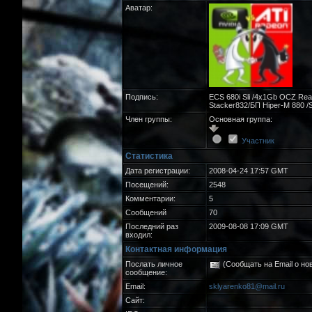
Аватар:
Подпись:
ECS 680i Sli /4x1Gb OCZ Rea
Stacker832/БП Hiper-М 880
Член группы:
Основная группа:
Участник
Статистика
Дата регистрации:
2008-04-24 17:57 GMT
Посещений:
2548
Комментарии:
5
Сообщений
70
Последний раз
2009-08-08 17:09 GMT
входил:
Контактная информация
Послать личное
(Сообщать на Email о но
сообщение:
Email:
sklyarenko81@mail.ru
Сайт: