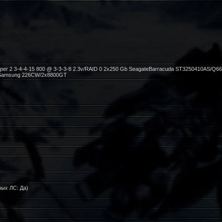
per 2 3-4-4-15 800 @ 3-3-3-8 2.3v/RAID 0 2x250 Gb SeagateBarracuda ST3250410AS/Q6
 /Samsung 226CW/2x8800GT
вых ЛС: Да)