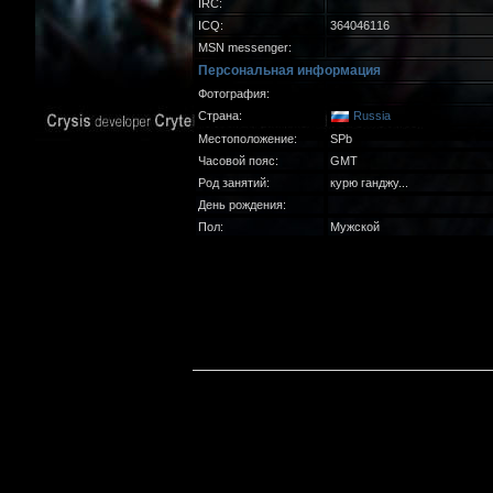
IRC:
ICQ:
364046116
MSN messenger:
Персональная информация
Фотография:
Страна:
Russia
Местоположение:
SPb
Часовой пояс:
GMT
Род занятий:
курю ганджу...
День рождения:
Пол:
Мужской