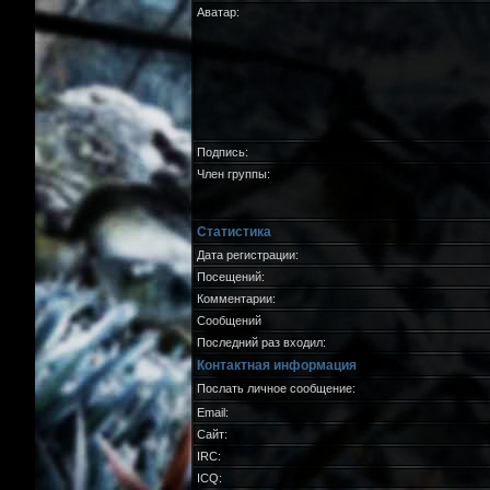
Аватар:
Подпись:
Член группы:
Статистика
Дата регистрации:
Посещений:
Комментарии:
Сообщений
Последний раз входил:
Контактная информация
Послать личное сообщение:
Email:
Сайт:
IRC:
ICQ: