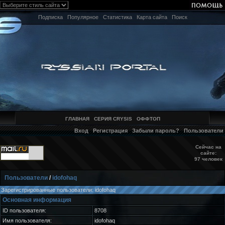
Подписка
Популярное
Статистика
Карта сайта
Поиск
ГЛАВНАЯ
СЕРИЯ CRYSIS
ОФФТОП
Вход
Регистрация
Забыли пароль?
Пользователи
Сейчас на
сайте:
97 человек
Пользователи
/
idofohaq
Зарегистрированные пользователи: idofohaq
Основная информация
ID пользователя:
8708
Имя пользователя:
idofohaq