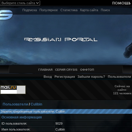
Подписка
Популярное
Статистика
Карта сайта
Поиск
ГЛАВНАЯ
СЕРИЯ CRYSIS
ОФФТОП
Вход
Регистрация
Забыли пароль?
Пользователи
Сейчас на
сайте:
121 человек
Пользователи
/
Culibin
Зарегистрированные пользователи: Culibin
Основная информация
ID пользователя:
9029
Имя пользователя:
Culibin