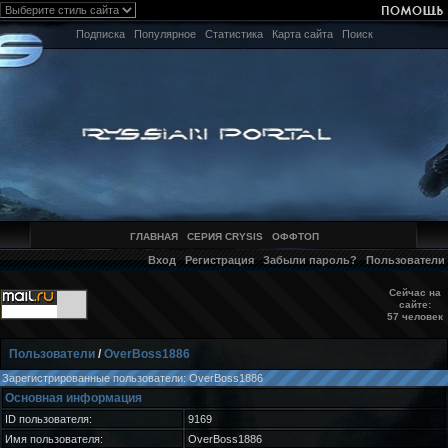
Подписка
Популярное
Статистика
Карта сайта
Поиск
ГЛАВНАЯ
СЕРИЯ CRYSIS
ОФФТОП
Вход
Регистрация
Забыли пароль?
Пользователи
Сейчас на
сайте:
57 человек
Пользователи
/
OverBoss1886
Зарегистрированные пользователи: OverBoss1886
Основная информация
ID пользователя:
9169
Имя пользователя:
OverBoss1886