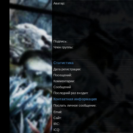
Аватар:
Подпись:
Член группы:
Статистика
Дата регистрации:
Посещений:
Комментарии:
Сообщений
Последний раз входил:
Контактная информация
Послать личное сообщение:
Email:
Сайт:
IRC:
ICQ: