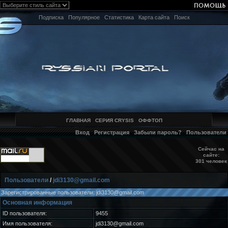
Подписка
Популярное
Статистика
Карта сайта
Поиск
ГЛАВНАЯ
СЕРИЯ CRYSIS
ОФФТОП
Вход
Регистрация
Забыли пароль?
Пользователи
Сейчас на
сайте:
301 человек
Пользователи
/
jdi3130@gmail.com
Зарегистрированные пользователи: jdi3130@gmail.com
Основная информация
ID пользователя:
9455
Имя пользователя:
jdi3130@gmail.com