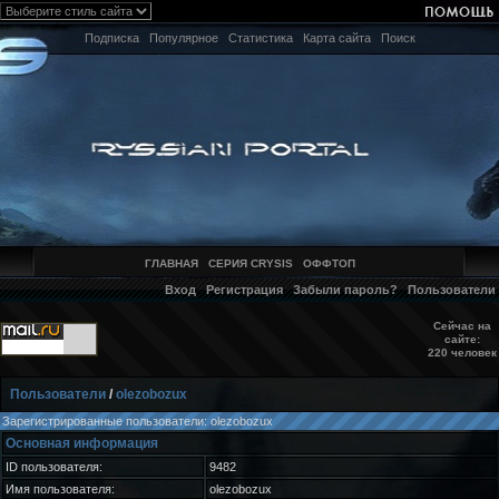
Подписка
Популярное
Статистика
Карта сайта
Поиск
ГЛАВНАЯ
СЕРИЯ CRYSIS
ОФФТОП
Вход
Регистрация
Забыли пароль?
Пользователи
Сейчас на
сайте:
220 человек
Пользователи
/
olezobozux
Зарегистрированные пользователи: olezobozux
Основная информация
ID пользователя:
9482
Имя пользователя:
olezobozux